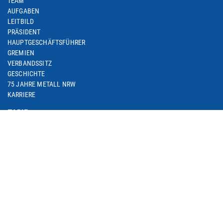
TEAM
AUFGABEN
LEITBILD
PRÄSIDENT
HAUPTGESCHÄFTSFÜHRER
GREMIEN
VERBANDSSITZ
GESCHICHTE
75 JAHRE METALL NRW
KARRIERE
TARIF
M+E-TARIFRUNDE 2024
M+E-TARIFRUNDEN-ARCHIV
M+E-TOPTHEMA ARBEITSZEIT
M+E-TARIFDOWNLOAD
FACHGRUPPE DIENSTLEISTUNGEN
TARIF-ABC
ARBEITSWIRTSCHAFT
SEMINARE
THEMEN