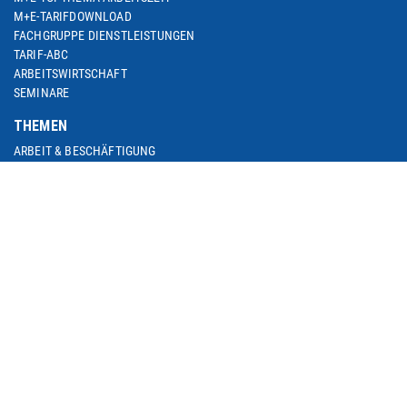
M+E-TARIFDOWNLOAD
FACHGRUPPE DIENSTLEISTUNGEN
TARIF-ABC
ARBEITSWIRTSCHAFT
SEMINARE
THEMEN
ARBEIT & BESCHÄFTIGUNG
ARBEITSRECHT
BETRIEBLICHE ALTERSVERSORGUNG
BILDUNG & QUALIFIZIERUNG
DIGITALISIERUNG
EUROPA & INTERNATIONALES
SOZIALE SICHERUNG
M+E IN NRW
METALL IM TREND / M+E-GESCHÄFTSKLIMA
M+E-PORTRAIT
M+E DATENSAMMLUNG
MEDIEN