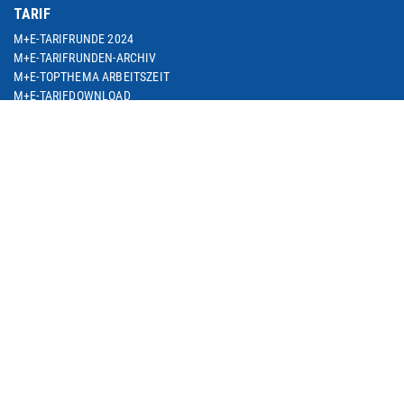
TARIF
M+E-TARIFRUNDE 2024
M+E-TARIFRUNDEN-ARCHIV
M+E-TOPTHEMA ARBEITSZEIT
M+E-TARIFDOWNLOAD
FACHGRUPPE DIENSTLEISTUNGEN
TARIF-ABC
ARBEITSWIRTSCHAFT
SEMINARE
THEMEN
ARBEIT & BESCHÄFTIGUNG
ARBEITSRECHT
BETRIEBLICHE ALTERSVERSORGUNG
BILDUNG & QUALIFIZIERUNG
DIGITALISIERUNG
EUROPA & INTERNATIONALES
SOZIALE SICHERUNG
M+E IN NRW
METALL IM TREND / M+E-GESCHÄFTSKLIMA