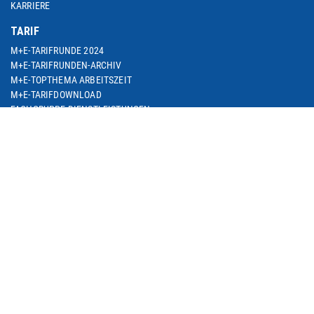
KARRIERE
TARIF
M+E-TARIFRUNDE 2024
M+E-TARIFRUNDEN-ARCHIV
M+E-TOPTHEMA ARBEITSZEIT
M+E-TARIFDOWNLOAD
FACHGRUPPE DIENSTLEISTUNGEN
TARIF-ABC
ARBEITSWIRTSCHAFT
SEMINARE
THEMEN
ARBEIT & BESCHÄFTIGUNG
ARBEITSRECHT
BETRIEBLICHE ALTERSVERSORGUNG
BILDUNG & QUALIFIZIERUNG
DIGITALISIERUNG
EUROPA & INTERNATIONALES
SOZIALE SICHERUNG
M+E IN NRW