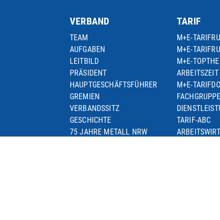
VERBAND
TARIF
TEAM
M+E-TARIFR
AUFGABEN
M+E-TARIFR
LEITBILD
M+E-TOPTH
PRÄSIDENT
ARBEITSZEIT
HAUPTGESCHÄFTSFÜHRER
M+E-TARIFD
GREMIEN
FACHGRUPP
VERBANDSSITZ
DIENSTLEIS
GESCHICHTE
TARIF-ABC
75 JAHRE METALL NRW
ARBEITSWIR
KARRIERE
SEMINARE