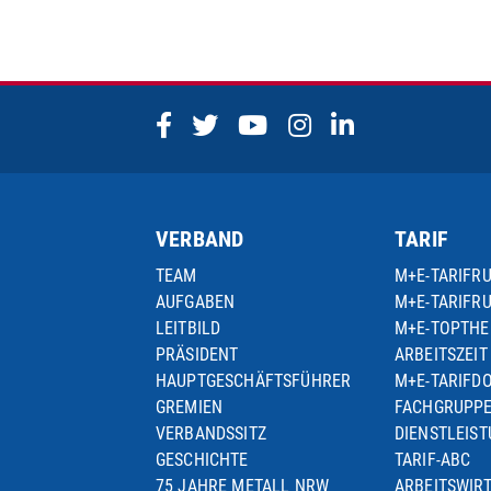
VERBAND
TARIF
TEAM
M+E-TARIFR
AUFGABEN
M+E-TARIFR
LEITBILD
M+E-TOPTH
PRÄSIDENT
ARBEITSZEIT
HAUPTGESCHÄFTSFÜHRER
M+E-TARIFD
GREMIEN
FACHGRUPP
VERBANDSSITZ
DIENSTLEIS
GESCHICHTE
TARIF-ABC
75 JAHRE METALL NRW
ARBEITSWIR