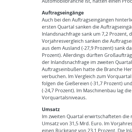
Automobilbranche ist, hatten einen Pro
Auftragseingänge
Auch bei den Auftragseingängen hinter
ersten Quartal sanken die Auftragseingä
Inlandsnachfrage sank um 7,2 Prozent, 
Vorjahresvergleich sanken die Auftrags
aus dem Ausland (-27,9 Prozent) sank dab
Prozent). Allerdings dürften Großaufträg
der Inlandsnachfrage im zweiten Quartal
Auftragseinbußen hatte die Branche Her
verbuchen. Im Vergleich zum Vorquartal
folgen die Gießereien (-31,7 Prozent) u
(-24,7 Prozent). Im Maschinenbau lag di
Vorquartalsniveaus.
Umsatz
Im zweiten Quartal erwirtschafteten die
Umsatz von 31,5 Mrd. Euro. Im Vorjahre
einen Rückgang von 23,1 Prozent. Die I