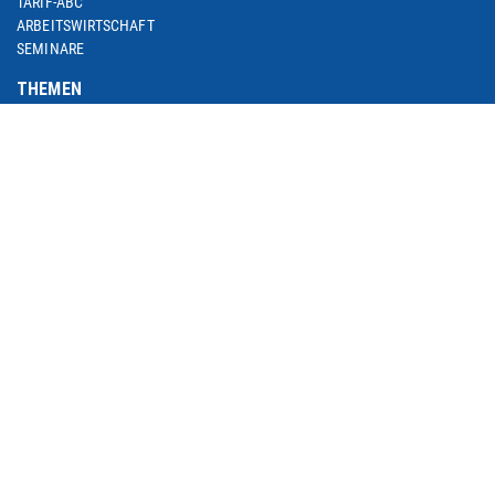
TARIF-ABC
ARBEITSWIRTSCHAFT
SEMINARE
THEMEN
ARBEIT & BESCHÄFTIGUNG
ARBEITSRECHT
BETRIEBLICHE ALTERSVERSORGUNG
BILDUNG & QUALIFIZIERUNG
DIGITALISIERUNG
EUROPA & INTERNATIONALES
SOZIALE SICHERUNG
M+E IN NRW
METALL IM TREND / M+E-GESCHÄFTSKLIMA
M+E-PORTRAIT
M+E DATENSAMMLUNG
MEDIEN
AKTUELLES
MEDIATHEK
PRESSEFOTOS