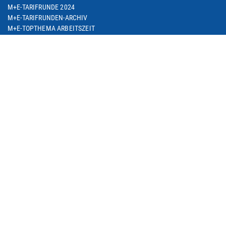
M+E-TARIFRUNDE 2024
M+E-TARIFRUNDEN-ARCHIV
M+E-TOPTHEMA ARBEITSZEIT
M+E-TARIFDOWNLOAD
FACHGRUPPE DIENSTLEISTUNGEN
TARIF-ABC
ARBEITSWIRTSCHAFT
SEMINARE
THEMEN
ARBEIT & BESCHÄFTIGUNG
ARBEITSRECHT
BETRIEBLICHE ALTERSVERSORGUNG
BILDUNG & QUALIFIZIERUNG
DIGITALISIERUNG
EUROPA & INTERNATIONALES
SOZIALE SICHERUNG
M+E IN NRW
METALL IM TREND / M+E-GESCHÄFTSKLIMA
M+E-PORTRAIT