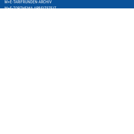
M+E-TARIFRUNDEN-ARCHIV
M+E-TOPTHEMA ARBEITSZEIT
M+E-TARIFDOWNLOAD
FACHGRUPPE DIENSTLEISTUNGEN
TARIF-ABC
ARBEITSWIRTSCHAFT
SEMINARE
THEMEN
ARBEIT & BESCHÄFTIGUNG
ARBEITSRECHT
BETRIEBLICHE ALTERSVERSORGUNG
BILDUNG & QUALIFIZIERUNG
DIGITALISIERUNG
EUROPA & INTERNATIONALES
SOZIALE SICHERUNG
M+E IN NRW
METALL IM TREND / M+E-GESCHÄFTSKLIMA
M+E-PORTRAIT
M+E DATENSAMMLUNG