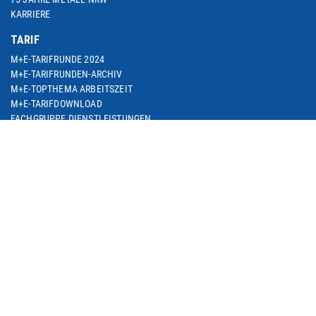
KARRIERE
TARIF
M+E-TARIFRUNDE 2024
M+E-TARIFRUNDEN-ARCHIV
M+E-TOPTHEMA ARBEITSZEIT
M+E-TARIFDOWNLOAD
FACHGRUPPE DIENSTLEISTUNGEN
TARIF-ABC
ARBEITSWIRTSCHAFT
SEMINARE
THEMEN
ARBEIT & BESCHÄFTIGUNG
ARBEITSRECHT
BETRIEBLICHE ALTERSVERSORGUNG
BILDUNG & QUALIFIZIERUNG
DIGITALISIERUNG
EUROPA & INTERNATIONALES
SOZIALE SICHERUNG