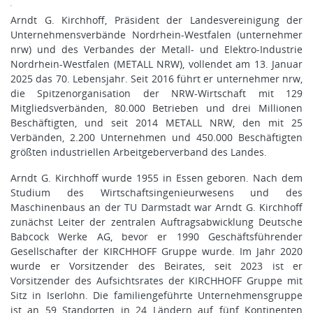
Arndt G. Kirchhoff, Präsident der Landesvereinigung der
Unternehmensverbände Nordrhein-Westfalen (unternehmer
nrw) und des Verbandes der Metall- und Elektro-Industrie
Nordrhein-Westfalen (METALL NRW), vollendet am 13. Januar
2025 das 70. Lebensjahr. Seit 2016 führt er unternehmer nrw,
die Spitzenorganisation der NRW-Wirtschaft mit 129
Mitgliedsverbänden, 80.000 Betrieben und drei Millionen
Beschäftigten, und seit 2014 METALL NRW, den mit 25
Verbänden, 2.200 Unternehmen und 450.000 Beschäftigten
größten industriellen Arbeitgeberverband des Landes.
Arndt G. Kirchhoff wurde 1955 in Essen geboren. Nach dem
Studium des Wirtschaftsingenieurwesens und des
Maschinenbaus an der TU Darmstadt war Arndt G. Kirchhoff
zunächst Leiter der zentralen Auftragsabwicklung Deutsche
Babcock Werke AG, bevor er 1990 Geschäftsführender
Gesellschafter der KIRCHHOFF Gruppe wurde. Im Jahr 2020
wurde er Vorsitzender des Beirates, seit 2023 ist er
Vorsitzender des Aufsichtsrates der KIRCHHOFF Gruppe mit
Sitz in Iserlohn. Die familiengeführte Unternehmensgruppe
ist an 59 Standorten in 24 Ländern auf fünf Kontinenten