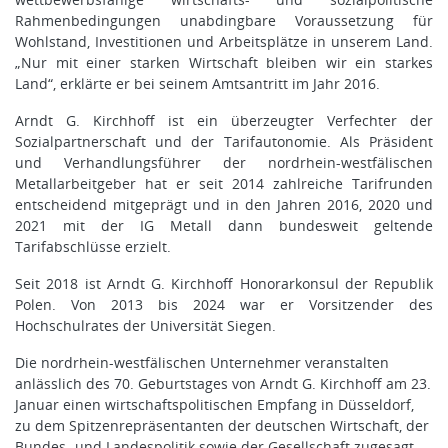
Rahmenbedingungen unabdingbare Voraussetzung für
Wohlstand, Investitionen und Arbeitsplätze in unserem Land.
„Nur mit einer starken Wirtschaft bleiben wir ein starkes
Land“, erklärte er bei seinem Amtsantritt im Jahr 2016.
Arndt G. Kirchhoff ist ein überzeugter Verfechter der
Sozialpartnerschaft und der Tarifautonomie. Als Präsident
und Verhandlungsführer der nordrhein-westfälischen
Metallarbeitgeber hat er seit 2014 zahlreiche Tarifrunden
entscheidend mitgeprägt und in den Jahren 2016, 2020 und
2021 mit der IG Metall dann bundesweit geltende
Tarifabschlüsse erzielt.
Seit 2018 ist Arndt G. Kirchhoff Honorarkonsul der Republik
Polen. Von 2013 bis 2024 war er Vorsitzender des
Hochschulrates der Universität Siegen.
Die nordrhein-westfälischen Unternehmer veranstalten
anlässlich des 70. Geburtstages von Arndt G. Kirchhoff am 23.
Januar einen wirtschaftspolitischen Empfang in Düsseldorf,
zu dem Spitzenrepräsentanten der deutschen Wirtschaft, der
Bundes- und Landespolitik sowie der Gesellschaft zugesagt