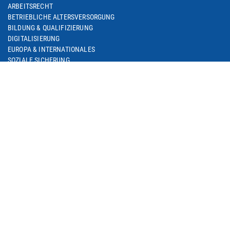
ARBEITSRECHT
BETRIEBLICHE ALTERSVERSORGUNG
BILDUNG & QUALIFIZIERUNG
DIGITALISIERUNG
EUROPA & INTERNATIONALES
SOZIALE SICHERUNG
M+E IN NRW
METALL IM TREND / M+E-GESCHÄFTSKLIMA
M+E-PORTRAIT
M+E DATENSAMMLUNG
MEDIEN
AKTUELLES
MEDIATHEK
PRESSEFOTOS
ANSPRECHPARTNER
KAMPAGNEN