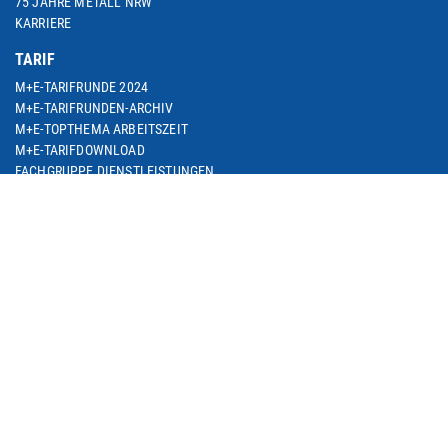
75 JAHRE METALL NRW
KARRIERE
TARIF
M+E-TARIFRUNDE 2024
M+E-TARIFRUNDEN-ARCHIV
M+E-TOPTHEMA ARBEITSZEIT
M+E-TARIFDOWNLOAD
FACHGRUPPE DIENSTLEISTUNGEN
TARIF-ABC
ARBEITSWIRTSCHAFT
SEMINARE
THEMEN
ARBEIT & BESCHÄFTIGUNG
ARBEITSRECHT
BETRIEBLICHE ALTERSVERSORGUNG
BILDUNG & QUALIFIZIERUNG
DIGITALISIERUNG
EUROPA & INTERNATIONALES
SOZIALE SICHERUNG