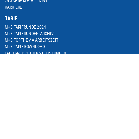
75 JAHRE METALL NRW
KARRIERE
TARIF
M+E-TARIFRUNDE 2024
M+E-TARIFRUNDEN-ARCHIV
M+E-TOPTHEMA ARBEITSZEIT
M+E-TARIFDOWNLOAD
FACHGRUPPE DIENSTLEISTUNGEN
TARIF-ABC
ARBEITSWIRTSCHAFT
SEMINARE
THEMEN
ARBEIT & BESCHÄFTIGUNG
ARBEITSRECHT
BETRIEBLICHE ALTERSVERSORGUNG
BILDUNG & QUALIFIZIERUNG
DIGITALISIERUNG
EUROPA & INTERNATIONALES
SOZIALE SICHERUNG