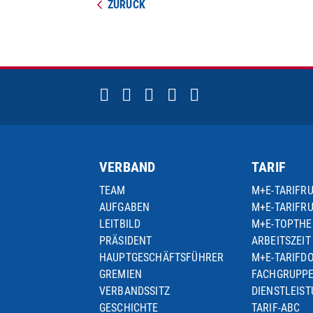
ZURÜCK
VERBAND
TARIF
TEAM
M+E-TARIFR
AUFGABEN
M+E-TARIFR
LEITBILD
M+E-TOPTH
PRÄSIDENT
ARBEITSZEIT
HAUPTGESCHÄFTSFÜHRER
M+E-TARIFD
GREMIEN
FACHGRUPP
VERBANDSSITZ
DIENSTLEIS
GESCHICHTE
TARIF-ABC