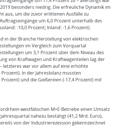
uftragseingänge um 11,4 Prozent zu – allerdings war
2019 besonders niedrig. Die erfreuliche Dynamik im
t aus, um die zuvor erlittenen Ausfälle zu
 Auftragseingänge um 6,0 Prozent unterhalb des
land: -10,0 Prozent; Inland: -1,6 Prozent).
nd in der Branche Herstellung von elektrischen
estellungen im Vergleich zum Vorquartal
Bestellungen um 3,1 Prozent über dem Niveau des
llung von Kraftwagen und Kraftwagenteilen lag der
 letzteres war vor allem auf eine erhöhte
Prozent). In der Jahresbilanz mussten
Prozent) und die Gießereien (-17,4 Prozent) mit
 nordrhein-westfälischen M+E-Betriebe einen Umsatz
jahresquartal nahezu bestätigt (41,2 Mrd. Euro),
bereits von der Industrierezession gekennzeichnet