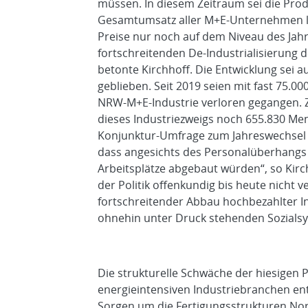
müssen. In diesem Zeitraum sei die Pro
Gesamtumsatz aller M+E-Unternehmen lie
Preise nur noch auf dem Niveau des Jahr
fortschreitenden De-Industrialisierung
betonte Kirchhoff. Die Entwicklung sei 
geblieben. Seit 2019 seien mit fast 75.000
NRW-M+E-Industrie verloren gegangen.
dieses Industriezweigs noch 655.830 Mens
Konjunktur-Umfrage zum Jahreswechsel 
dass angesichts des Personalüberhangs 
Arbeitsplätze abgebaut würden“, so Kirch
der Politik offenkundig bis heute nicht 
fortschreitender Abbau hochbezahlter In
ohnehin unter Druck stehenden Sozials
Die strukturelle Schwäche der hiesigen
energieintensiven Industriebranchen en
Sorgen um die Fertigungsstrukturen Nor