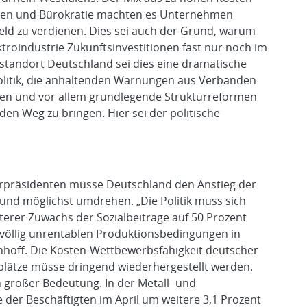
aben und Bürokratie machten es Unternehmen
ld zu verdienen. Dies sei auch der Grund, warum
ktroindustrie Zukunftsinvestitionen fast nur noch im
standort Deutschland sei dies eine dramatische
 Politik, die anhaltenden Warnungen aus Verbänden
n und vor allem grundlegende Strukturreformen
en Weg zu bringen. Hier sei der politische
rpräsidenten müsse Deutschland den Anstieg der
und möglichst umdrehen. „Die Politik muss sich
erer Zuwachs der Sozialbeiträge auf 50 Prozent
 völlig unrentablen Produktionsbedingungen in
hhoff. Die Kosten-Wettbewerbsfähigkeit deutscher
splätze müsse dringend wiederhergestellt werden.
n großer Bedeutung. In der Metall- und
e der Beschäftigten im April um weitere 3,1 Prozent