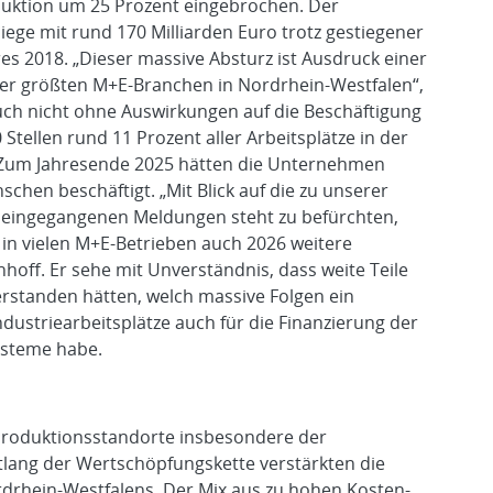
duktion um 25 Prozent eingebrochen. Der
ge mit rund 170 Milliarden Euro trotz gestiegener
es 2018. „Dieser massive Absturz ist Ausdruck einer
 der größten M+E-Branchen in Nordrhein-Westfalen“,
auch nicht ohne Auswirkungen auf die Beschäftigung
 Stellen rund 11 Prozent aller Arbeitsplätze in der
 Zum Jahresende 2025 hätten die Unternehmen
chen beschäftigt. „Mit Blick auf die zu unserer
eingegangenen Meldungen steht zu befürchten,
in vielen M+E-Betrieben auch 2026 weitere
hoff. Er sehe mit Unverständnis, dass weite Teile
verstanden hätten, welch massive Folgen ein
dustriearbeitsplätze auch für die Finanzierung der
ysteme habe.
 Produktionsstandorte insbesondere der
tlang der Wertschöpfungskette verstärkten die
drhein-Westfalens. Der Mix aus zu hohen Kosten-