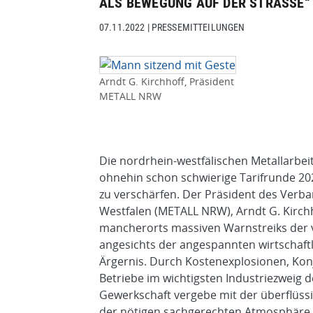
ALS BEWEGUNG AUF DER STRASSE“
07.11.2022
|
PRESSEMITTEILUNGEN
Arndt G. Kirchhoff, Präsident
METALL NRW
Die nordrhein-westfälischen Metallarbei
ohnehin schon schwierige Tarifrunde 20
zu verschärfen. Der Präsident des Verba
Westfalen (METALL NRW), Arndt G. Kirchh
mancherorts massiven Warnstreiks der 
angesichts der angespannten wirtschaf
Ärgernis. Durch Kostenexplosionen, Kon
Betriebe im wichtigsten Industriezweig 
Gewerkschaft vergebe mit der überflüssi
der nötigen sachgerechten Atmosphäre fo