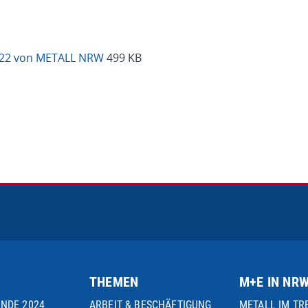
2022 von METALL NRW
499 KB
THEMEN
M+E IN NR
UNDE 2024
ARBEIT & BESCHÄFTIGUNG
METALL IM TR