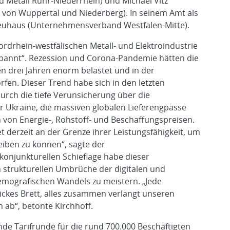
Metall Ruhr-Niederrhein) und Michael Vitz
e von Wuppertal und Niederberg). In seinem Amt als
Neuhaus (Unternehmensverband Westfalen-Mitte).
nordrhein-westfälischen Metall- und Elektroindustrie
spannt“. Rezession und Corona-Pandemie hätten die
 drei Jahren enorm belastet und in der
fen. Dieser Trend habe sich in den letzten
urch die tiefe Verunsicherung über die
er Ukraine, die massiven globalen Lieferengpässe
 von Energie-, Rohstoff- und Beschaffungspreisen.
derzeit an der Grenze ihrer Leistungsfähigkeit, um
iben zu können“, sagte der
 konjunkturellen Schieflage habe dieser
en strukturellen Umbrüche der digitalen und
emografischen Wandels zu meistern. „Jede
dickes Brett, alles zusammen verlangt unseren
ab“, betonte Kirchhoff.
nde Tarifrunde für die rund 700.000 Beschäftigten