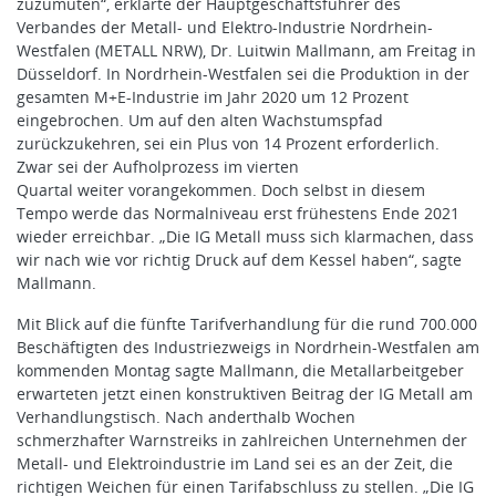
zuzumuten“, erklärte der Hauptgeschäftsführer des
Verbandes der Metall- und Elektro-Industrie Nordrhein-
Westfalen (METALL NRW), Dr. Luitwin Mallmann, am Freitag in
Düsseldorf. In Nordrhein-Westfalen sei die Produktion in der
gesamten M+E-Industrie im Jahr 2020 um 12 Prozent
eingebrochen. Um auf den alten Wachstumspfad
zurückzukehren, sei ein Plus von 14 Prozent erforderlich.
Zwar sei der Aufholprozess im vierten
Quartal weiter vorangekommen. Doch selbst in diesem
Tempo werde das Normalniveau erst frühestens Ende 2021
wieder erreichbar. „Die IG Metall muss sich klarmachen, dass
wir nach wie vor richtig Druck auf dem Kessel haben“, sagte
Mallmann.
Mit Blick auf die fünfte Tarifverhandlung für die rund 700.000
Beschäftigten des Industriezweigs in Nordrhein-Westfalen am
kommenden Montag sagte Mallmann, die Metallarbeitgeber
erwarteten jetzt einen konstruktiven Beitrag der IG Metall am
Verhandlungstisch. Nach anderthalb Wochen
schmerzhafter Warnstreiks in zahlreichen Unternehmen der
Metall- und Elektroindustrie im Land sei es an der Zeit, die
richtigen Weichen für einen Tarifabschluss zu stellen. „Die IG