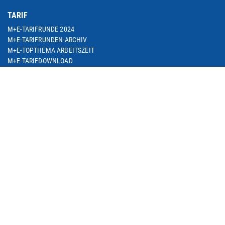
TARIF
M+E-TARIFRUNDE 2024
M+E-TARIFRUNDEN-ARCHIV
M+E-TOPTHEMA ARBEITSZEIT
M+E-TARIFDOWNLOAD
FACHGRUPPE DIENSTLEISTUNGEN
TARIF-ABC
ARBEITSWIRTSCHAFT
SEMINARE
THEMEN
ARBEIT & BESCHÄFTIGUNG
ARBEITSRECHT
BETRIEBLICHE ALTERSVERSORGUNG
BILDUNG & QUALIFIZIERUNG
DIGITALISIERUNG
EUROPA & INTERNATIONALES
SOZIALE SICHERUNG
M+E IN NRW