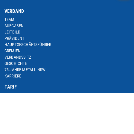
VERBAND
TEAM
AUFGABEN
LEITBILD
PRÄSIDENT
HAUPTGESCHÄFTSFÜHRER
GREMIEN
VERBANDSSITZ
GESCHICHTE
75 JAHRE METALL NRW
KARRIERE
TARIF
M+E-TARIFRUNDE 2024
M+E-TARIFRUNDEN-ARCHIV
M+E-TOPTHEMA ARBEITSZEIT
M+E-TARIFDOWNLOAD
FACHGRUPPE DIENSTLEISTUNGEN
TARIF-ABC
ARBEITSWIRTSCHAFT