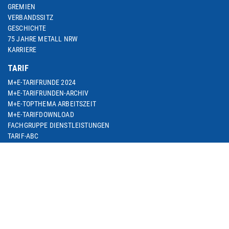
GREMIEN
VERBANDSSITZ
GESCHICHTE
75 JAHRE METALL NRW
KARRIERE
TARIF
M+E-TARIFRUNDE 2024
M+E-TARIFRUNDEN-ARCHIV
M+E-TOPTHEMA ARBEITSZEIT
M+E-TARIFDOWNLOAD
FACHGRUPPE DIENSTLEISTUNGEN
TARIF-ABC
ARBEITSWIRTSCHAFT
SEMINARE
THEMEN
ARBEIT & BESCHÄFTIGUNG
ARBEITSRECHT
BETRIEBLICHE ALTERSVERSORGUNG
BILDUNG & QUALIFIZIERUNG