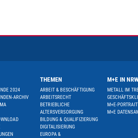
THEMEN
M+E IN NR
UNDE 2024
ARBEIT & BESCHÄFTIGUNG
METALL IM TR
UNDEN-ARCHIV
ARBEITSRECHT
GESCHÄFTSKL
EMA
BETRIEBLICHE
M+E-PORTRAIT
ALTERSVERSORGUNG
M+E DATENS
OWNLOAD
BILDUNG & QUALIFIZIERUNG
E
DIGITALISIERUNG
TUNGEN
EUROPA &