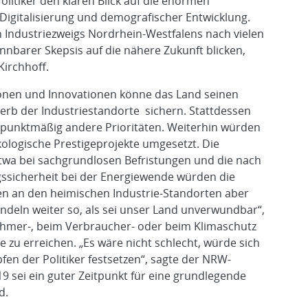
litiker den klaren Blick auf die enormen
Digitalisierung und demografischer Entwicklung.
Industriezweigs Nordrhein-Westfalens nach vielen
nbarer Skepsis auf die nähere Zukunft blicken,
Kirchhoff.
tionen und Innovationen könne das Land seinen
erb der Industriestandorte sichern. Stattdessen
erpunktmäßig andere Prioritäten. Weiterhin würden
ologische Prestigeprojekte umgesetzt. Die
etwa bei sachgrundlosen Befristungen und die nach
gssicherheit bei der Energiewende würden die
en an den heimischen Industrie-Standorten aber
andeln weiter so, als sei unser Land unverwundbar“,
nehmer-, beim Verbraucher- oder beim Klimaschutz
e zu erreichen. „Es wäre nicht schlecht, würde sich
en der Politiker festsetzen“, sagte der NRW-
9 sei ein guter Zeitpunkt für eine grundlegende
d.