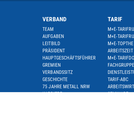
VERBAND
TARIF
TEAM
M+E-TARIFR
AUFGABEN
M+E-TARIFR
LEITBILD
M+E-TOPTH
PRÄSIDENT
ARBEITSZEIT
HAUPTGESCHÄFTSFÜHRER
M+E-TARIFD
GREMIEN
FACHGRUPP
VERBANDSSITZ
DIENSTLEIS
GESCHICHTE
TARIF-ABC
75 JAHRE METALL NRW
ARBEITSWIR
KARRIERE
SEMINARE