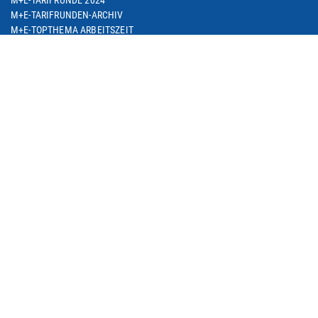
M+E-TARIFRUNDEN-ARCHIV
M+E-TOPTHEMA ARBEITSZEIT
M+E-TARIFDOWNLOAD
FACHGRUPPE DIENSTLEISTUNGEN
TARIF-ABC
ARBEITSWIRTSCHAFT
SEMINARE
THEMEN
ARBEIT & BESCHÄFTIGUNG
ARBEITSRECHT
BETRIEBLICHE ALTERSVERSORGUNG
BILDUNG & QUALIFIZIERUNG
DIGITALISIERUNG
EUROPA & INTERNATIONALES
SOZIALE SICHERUNG
M+E IN NRW
METALL IM TREND / M+E-GESCHÄFTSKLIMA
M+E-PORTRAIT
M+E DATENSAMMLUNG