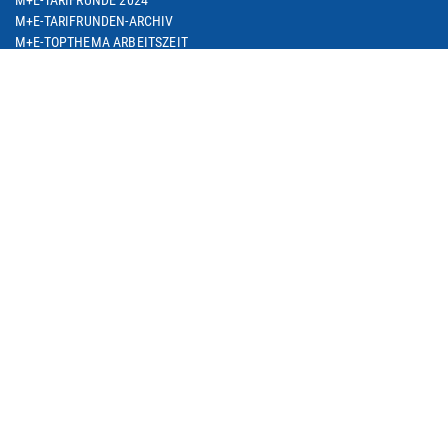
M+E-TARIFRUNDEN-ARCHIV
M+E-TOPTHEMA ARBEITSZEIT
M+E-TARIFDOWNLOAD
FACHGRUPPE DIENSTLEISTUNGEN
TARIF-ABC
ARBEITSWIRTSCHAFT
SEMINARE
THEMEN
ARBEIT & BESCHÄFTIGUNG
ARBEITSRECHT
BETRIEBLICHE ALTERSVERSORGUNG
BILDUNG & QUALIFIZIERUNG
DIGITALISIERUNG
EUROPA & INTERNATIONALES
SOZIALE SICHERUNG
M+E IN NRW
METALL IM TREND / M+E-GESCHÄFTSKLIMA
M+E-PORTRAIT
M+E DATENSAMMLUNG