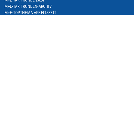
M+E-TARIFRUNDEN-ARCHIV
M+E-TOPTHEMA ARBEITSZEIT
M+E-TARIFDOWNLOAD
FACHGRUPPE DIENSTLEISTUNGEN
TARIF-ABC
ARBEITSWIRTSCHAFT
SEMINARE
THEMEN
ARBEIT & BESCHÄFTIGUNG
ARBEITSRECHT
BETRIEBLICHE ALTERSVERSORGUNG
BILDUNG & QUALIFIZIERUNG
DIGITALISIERUNG
EUROPA & INTERNATIONALES
SOZIALE SICHERUNG
M+E IN NRW
METALL IM TREND / M+E-GESCHÄFTSKLIMA
M+E-PORTRAIT
M+E DATENSAMMLUNG