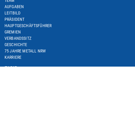
TEAM
AUFGABEN
LEITBILD
PRÄSIDENT
HAUPTGESCHÄFTSFÜHRER
GREMIEN
VERBANDSSITZ
GESCHICHTE
75 JAHRE METALL NRW
KARRIERE
TARIF
M+E-TARIFRUNDE 2024
M+E-TARIFRUNDEN-ARCHIV
M+E-TOPTHEMA ARBEITSZEIT
M+E-TARIFDOWNLOAD
FACHGRUPPE DIENSTLEISTUNGEN
TARIF-ABC
ARBEITSWIRTSCHAFT
SEMINARE
THEMEN