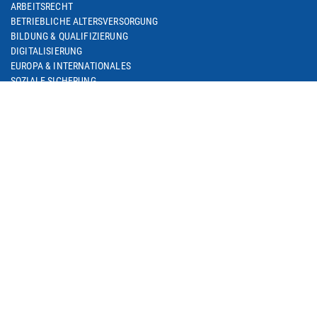
ARBEITSRECHT
BETRIEBLICHE ALTERSVERSORGUNG
BILDUNG & QUALIFIZIERUNG
DIGITALISIERUNG
EUROPA & INTERNATIONALES
SOZIALE SICHERUNG
M+E IN NRW
METALL IM TREND / M+E-GESCHÄFTSKLIMA
M+E-PORTRAIT
M+E DATENSAMMLUNG
MEDIEN
AKTUELLES
MEDIATHEK
PRESSEFOTOS
ANSPRECHPARTNER
KAMPAGNEN