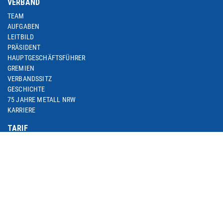
VERBAND
TEAM
AUFGABEN
LEITBILD
PRÄSIDENT
HAUPTGESCHÄFTSFÜHRER
GREMIEN
VERBANDSSITZ
GESCHICHTE
75 JAHRE METALL NRW
KARRIERE
TARIF
M+E-TARIFRUNDE 2024
M+E-TARIFRUNDEN-ARCHIV
M+E-TOPTHEMA ARBEITSZEIT
M+E-TARIFDOWNLOAD
FACHGRUPPE DIENSTLEISTUNGEN
TARIF-ABC
ARBEITSWIRTSCHAFT
SEMINARE